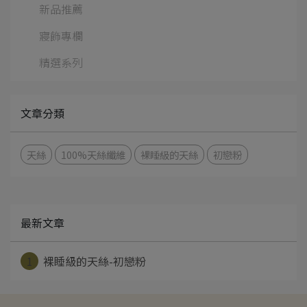
新品推薦
寢飾專欄
精選系列
文章分類
天絲
100%天絲纖維
裸睡級的天絲
初戀粉
最新文章
1
裸睡級的天絲-初戀粉