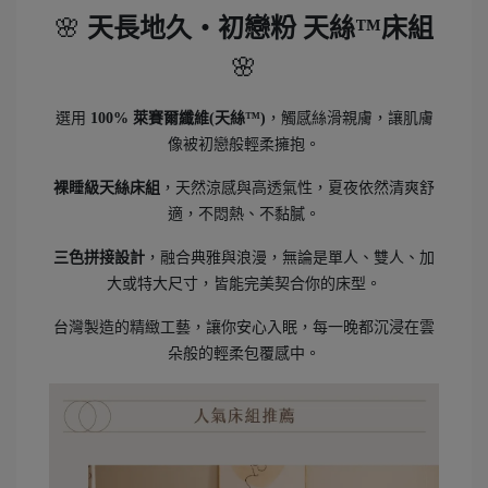
🌸
天長地久・初戀粉 天絲™床組
🌸
選用
100% 萊賽爾纖維(天絲™)
，觸感絲滑親膚，讓肌膚
像被初戀般輕柔擁抱。
裸睡級天絲床組
，天然涼感與高透氣性，夏夜依然清爽舒
適，不悶熱、不黏膩。
三色拼接設計
，融合典雅與浪漫，無論是單人、雙人、加
大或特大尺寸，皆能完美契合你的床型。
台灣製造的精緻工藝，讓你安心入眠，每一晚都沉浸在雲
朵般的輕柔包覆感中。