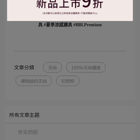
#天絲床組 #裸睡級天絲 #天絲被套 #天絲涼感床包 #初戀
粉床組 #天絲寢具推薦 #天絲床單 #萊賽爾纖維 #台灣製寢
具 #夏季涼感寢具 #BBLPremium
文章分類
天絲
100%天絲纖維
裸睡級的天絲
初戀粉
所有文章主題
常見問題