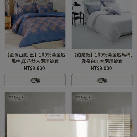
【金色山脈-藍】100%黃金匹
【鉑萊頓】100%黃金匹馬棉,
馬棉,印花雙人兩用被套
雲朵白加大兩用被套
NT$9,800
NT$9,000
選購
選購