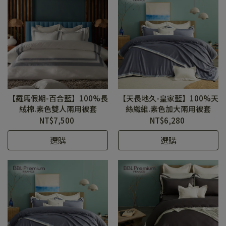
【羅馬假期-百合藍】100%長
【天長地久-皇家藍】100%天
絨棉.素色雙人兩用被套
絲纖維.素色加大兩用被套
NT$7,500
NT$6,280
選購
選購