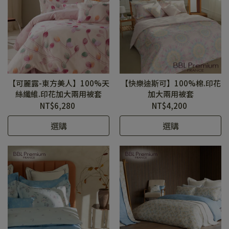
【可麗露-東方美人】100%天
【快樂迪斯可】100%棉.印花
絲纖維.印花加大兩用被套
加大兩用被套
NT$6,280
NT$4,200
選購
選購