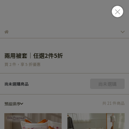
兩用被套｜任選2件5折
買 2 件，
享
5
折優惠
尚未選購
尚未選購商品
共 21 件商品
預設排序