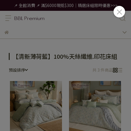
📌 全館消費 📌 滿$6000現抵$300｜精選床組限時優惠>>>
【清新薄荷藍】100%天絲纖維.印花床組
預設排序
共 3 件商品