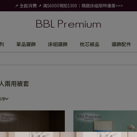
📌 全館消費 📌 滿$6000現抵$300｜精選床組限時優惠>>>
列
單品寢飾
床組寢飾
枕芯被品
寢飾配件
人兩用被套
排序