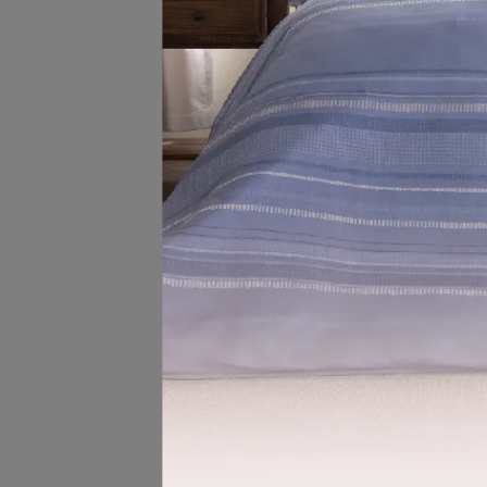
【永
【羅