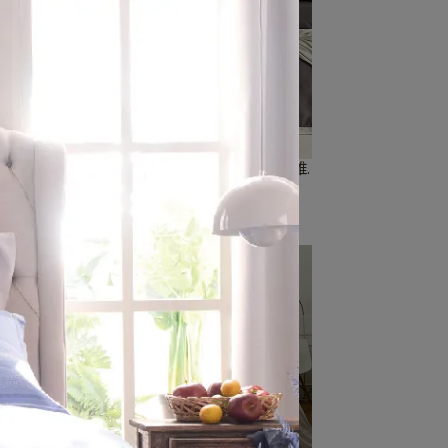
纖維.
【天長地久-酷炫灰】100%天絲纖維.
素色雙人兩用被套
NT$5,280