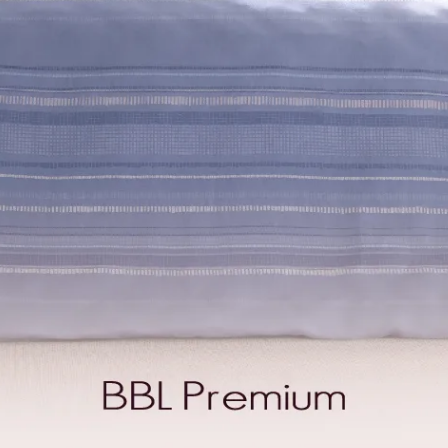
恆之約-沙丘銀】100%天絲纖維.
【永恆之約-湖水綠】100%天絲
素色雙人兩用被套
素色加大兩用被套
NT$5,280
NT$6,000
馬假期-蝴蝶藍】100%長絨棉.素
【羅馬假期-百合金】100%長絨
色雙人兩用被套
色雙人兩用被套
NT$7,500
NT$7,500