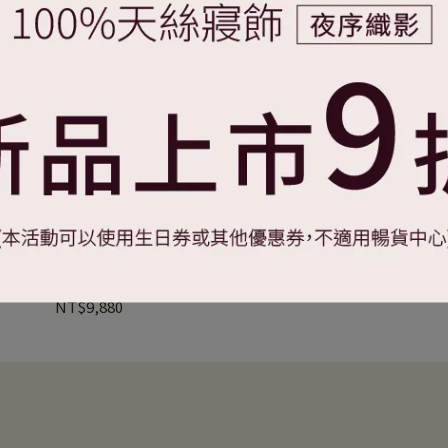
色山脈-棕】100%黃金匹馬棉.印
花雙人兩用被套
NT$9,880