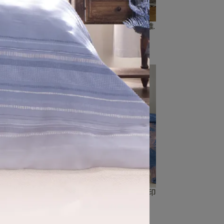
纖維.
【永恆之約-湖水綠】100%天絲纖維.
素色加大兩用被套
NT$6,000
棉.素
【金色山脈-藍】100%黃金匹馬棉,印
花雙人兩用被套
NT$9,800