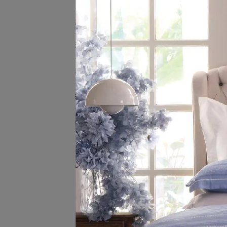
床組寢飾
枕芯被品
寢飾配件
【浪
好眠情報站
門市資訊