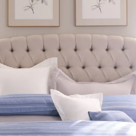
漫風信子】100%長纖細棉.印花
【天長地久-皇家藍】100%天絲
雙人兩用被套
素色雙人兩用被套
NT$5,000
NT$5,280