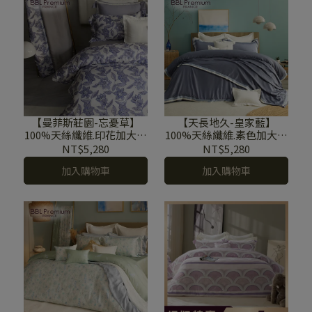
【曼菲斯莊園-忘憂草】
【天長地久-皇家藍】
100%天絲纖維.印花加大被
100%天絲纖維.素色加大被
套
套
NT$5,280
NT$5,280
加入購物車
加入購物車