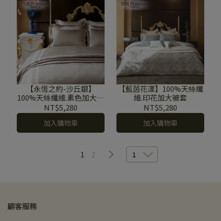
【永恆之約-沙丘銀】
【藍茵花漾】100%天絲纖
100%天絲纖維.素色加大被
維.印花加大被套
套
NT$5,280
NT$5,280
加入購物車
加入購物車
1
2
1
顧客服務