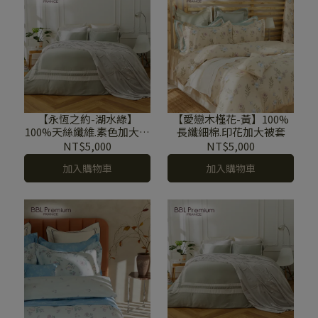
【永恆之約-湖水綠】
【愛戀木槿花-黃】100%
100%天絲纖維.素色加大被
長纖細棉.印花加大被套
套
NT$5,000
NT$5,000
加入購物車
加入購物車