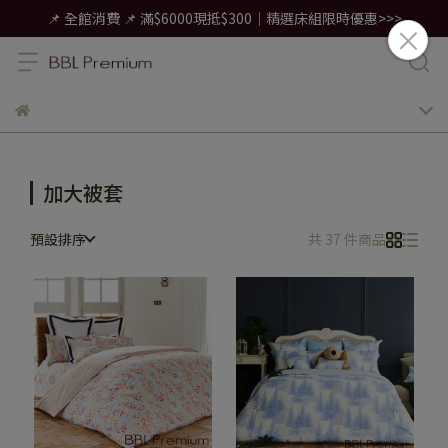
📌 全館消費 📌 滿$6000現抵$300｜精選床組限時優惠>>>
加大被套
預設排序
共 37 件商品