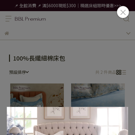
📌 全館消費 📌 滿$6000現抵$300｜精選床組限時優惠>>>
100%長纖細棉床包
預設排序
共 2 件商品