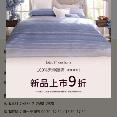
【愛戀木槿花-藍】100%
【浪漫風信子】100%長纖
長纖細棉.印花特大床包
細棉.印花特大床包
NT$3,000
NT$3,000
加入購物車
加入購物車
顧客服務
我的帳戶
會員權益
訂單查詢
紅利與優惠
常見問題
關於BBL
門市查詢
退款政策
隱私政策
服務條款
常見問題集
關於我們（夏越實業股份有限公司｜82953743 ）
客服專線：+886-2-2598-2928
客服時間：週一至週五 09:30–12:30／13:30–17:30