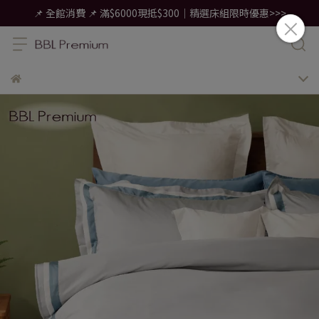
📌 全館消費 📌 滿$6000現抵$300｜精選床組限時優惠>>>