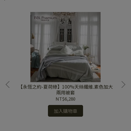
【永恆之約-夏荷綠】100%天絲纖維.素色加大
兩用被套
NT$6,280
加入購物車
被套
【