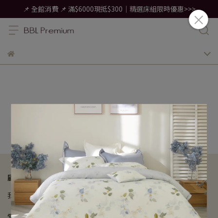
📌 全館消費 📌 滿$6000現抵$300｜精選床組限時優惠>>>
顧客服務
我的帳戶
會員權益
訂單查詢
紅利與優惠
常見問題