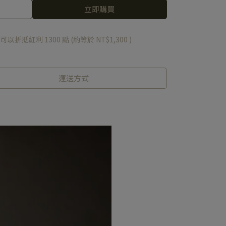
立即購買
 」可以折抵紅利
1300
點 (約等於
NT$1,300
)
運送方式