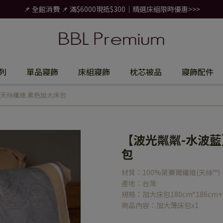
📌 全館消費 📌 滿$6000現抵$300｜精選床組限時優惠>>>
列
單品寢飾
床組寢飾
枕芯被品
寢飾配件
%天絲纖維.素色加大床包
【波光粼粼-水波藍
包
材質：100%萊賽爾纖維(天絲™)
產地：台灣
規格：加大床包180cm*186cm+
商品內容：加大薄床包x1