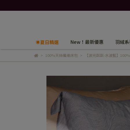
New！最新優惠
羽絨系
☀️夏日精選
100%天絲纖維床包
【波光粼粼-水波藍】100