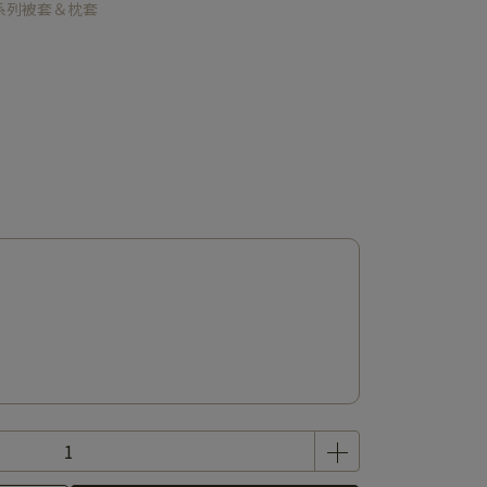
系列被套＆枕套
）