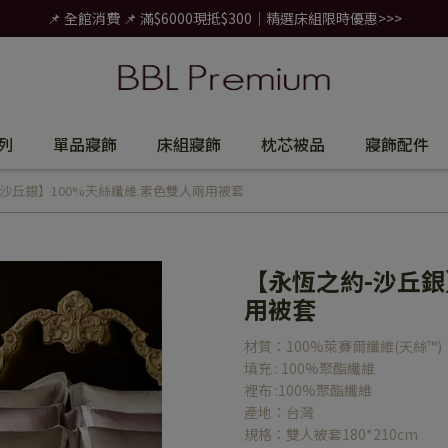
📌 全館消費 📌 滿$6000現抵$300｜精選床組限時優惠>>>
列
單品寢飾
床組寢飾
枕芯被品
寢飾配件
沙丘銀】100%天絲纖維.素色雙人兩用被套
【永恆之約-沙丘銀
用被套
材質：100%萊賽爾纖維(天絲™)
填充 : 100%聚酯纖維
裡布 :100%聚酯纖維
產地：台灣
規格：雙人被套180*210cm