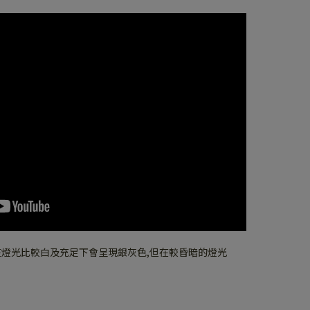
在燈光比較白及充足下會呈現銀灰色,但在較昏暗的燈光