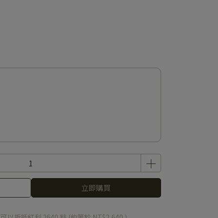
）
立即購買
 」可以折抵紅利
2640
點 (約等於
NT$2,640
)