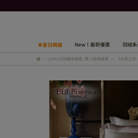
New！最新優惠
羽絨系
☀️夏日精選
100%天絲纖維被套
,
雙人兩用被套
【永恆之約-