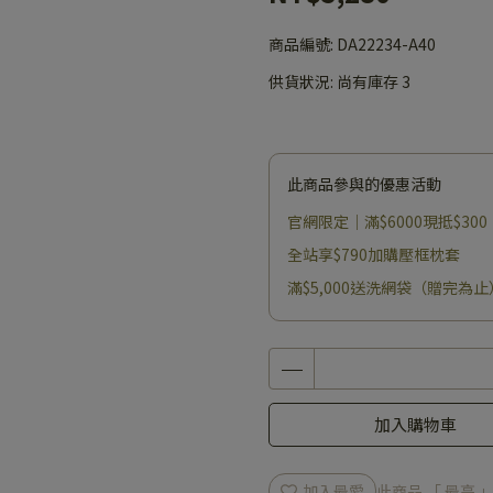
商品編號:
DA22234-A40
供貨狀況:
尚有庫存 3
此商品參與的優惠活動
官網限定｜滿$6000現抵$300
全站享$790加購壓框枕套
滿$5,000送洗網袋（贈完為止
加入購物車
加入最愛
此商品 「 最高