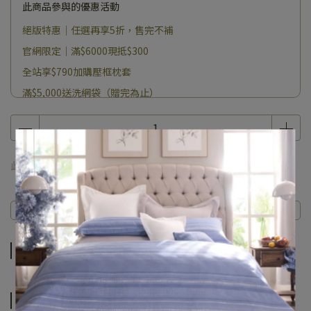
此商品參與的優惠活動
絕版特惠｜任選再享5折，售完不補
官網限定｜滿$6000現抵$300
全站享$790加購壓框枕套
滿$5,000送洗網袋（贈完為止）
此商品 「 最高 」可以折抵紅利
2140
點 (約等於
NT$2,140
)
商品介紹
規格說明
運送方式
商品介紹
規格說明