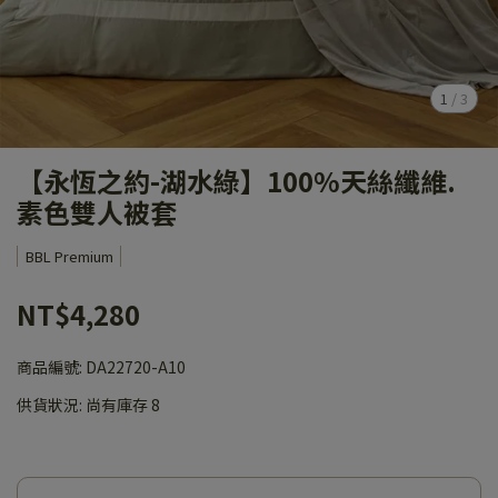
1
/
3
【永恆之約-湖水綠】100%天絲纖維.
素色雙人被套
BBL Premium
NT$4,280
商品編號:
DA22720-A10
供貨狀況:
尚有庫存 8