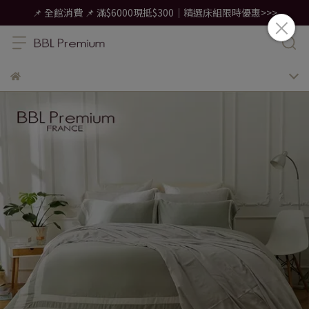
📌 全館消費 📌 滿$6000現抵$300｜精選床組限時優惠>>>