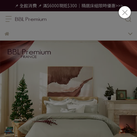
📌 全館消費 📌 滿$6000現抵$300｜精選床組限時優惠>>>