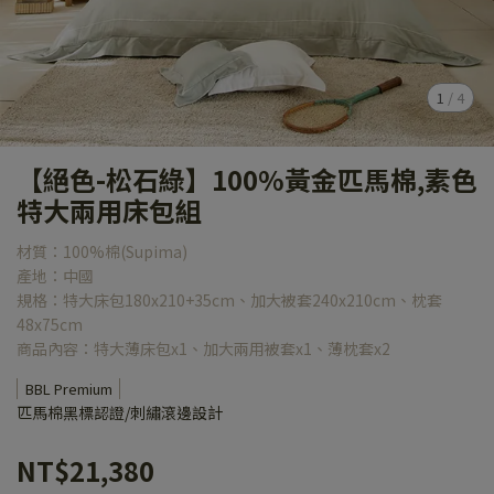
1
/
4
【絕色-松石綠】100%黃金匹馬棉,素色
特大兩用床包組
材質：100%棉(Supima)
產地：中國
規格：特大床包180x210+35cm、加大被套240x210cm、枕套
48x75cm
商品內容：特大薄床包x1、加大兩用被套x1、薄枕套x2
BBL Premium
匹馬棉黑標認證/刺繡滾邊設計
NT$21,380