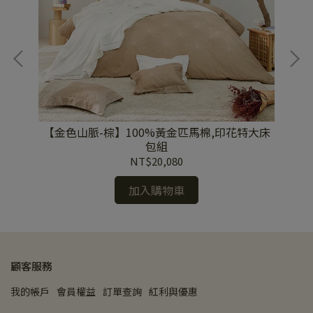
大床
【金色山脈-棕】100%黃金匹馬棉,印花特大床
【
包組
NT$20,080
加入購物車
顧客服務
我的帳戶
會員權益
訂單查詢
紅利與優惠