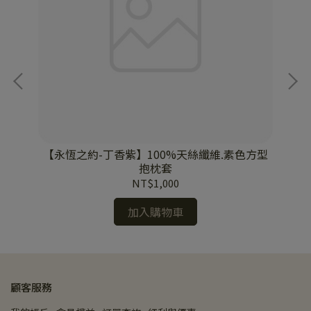
特大
【永恆之約-丁香紫】100%天絲纖維.素色方型
【
抱枕套
NT$1,000
加入購物車
顧客服務