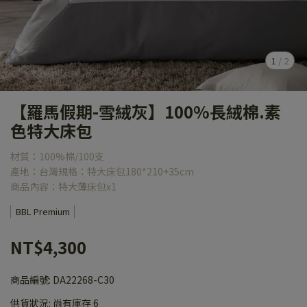
1
/
2
【羅馬假期-雪絨灰】100%長絨棉.素
色特大床包
材質：100%棉/100支
產地：台灣規格：特大床包180*210+35cm
商品內容：特大薄床包x1
BBL Premium
NT$4,300
商品編號:
DA22268-C30
供貨狀況:
尚有庫存 6