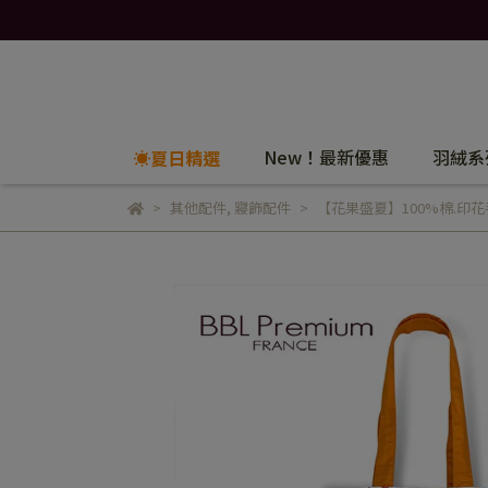
New！最新優惠
羽絨系
☀️夏日精選
其他配件
,
寢飾配件
【花果盛夏】100%棉.印