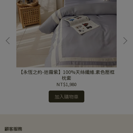
加大
【永恆之約-迷霧紫】100%天絲纖維.素色壓框
【
枕套
NT$1,980
加入購物車
顧客服務