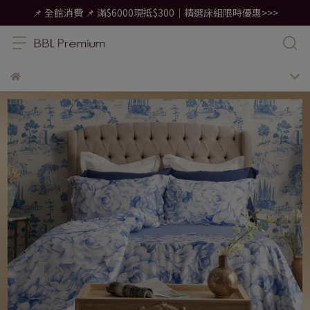
📌 全館消費 📌 滿$6000現抵$300｜精選床組限時優惠>>>