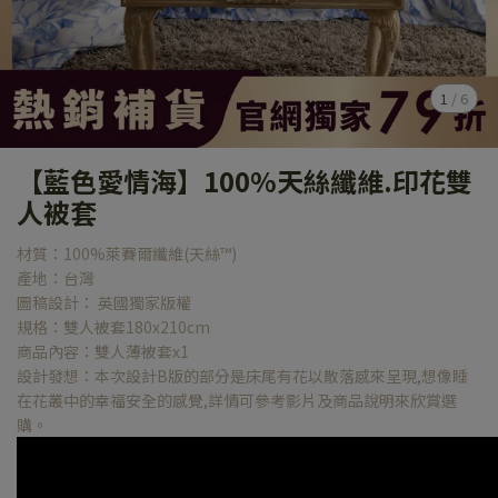
1
/
6
【藍色愛情海】100%天絲纖維.印花雙
人被套
材質：100%萊賽爾纖維(天絲™)
產地：台灣
圖稿設計： 英國獨家版權
規格：雙人被套180x210cm
商品內容：雙人薄被套x1
設計發想：本次設計B版的部分是床尾有花以散落感來呈現,想像睡
在花叢中的幸福安全的感覺,詳情可參考影片及商品說明來欣賞選
購。