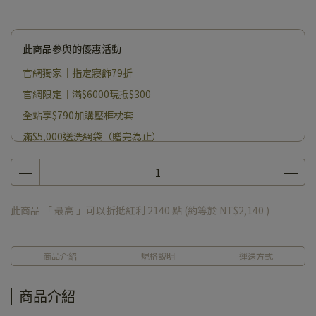
此商品參與的優惠活動
官網獨家｜指定寢飾79折
官網限定｜滿$6000現抵$300
全站享$790加購壓框枕套
滿$5,000送洗網袋（贈完為止）
此商品 「 最高 」可以折抵紅利
2140
點 (約等於
NT$2,140
)
商品介紹
規格說明
運送方式
商品介紹