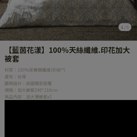
1
/
5
【藍茵花漾】100%天絲纖維.印花加大
被套
材質：100%萊賽爾纖維(天絲™)
產地：台灣
圖稿設計：英國獨家版權
規格：加大被套240*210cm
商品內容：加大薄被套x1