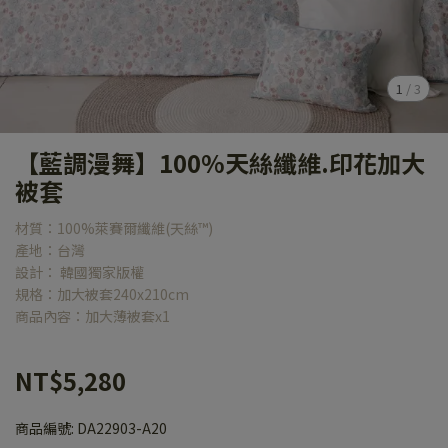
1
/
3
【藍調漫舞】100%天絲纖維.印花加大
被套
材質：100%萊賽爾纖維(天絲™)
產地：台灣
設計： 韓國獨家版權
規格：加大被套240x210cm
商品內容：加大薄被套x1
NT$5,280
商品編號:
DA22903-A20