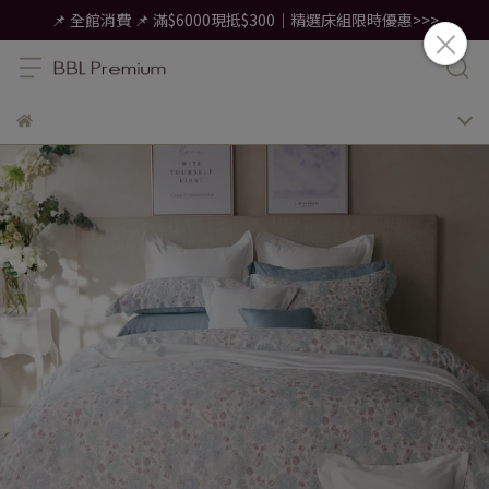
📌 全館消費 📌 滿$6000現抵$300｜精選床組限時優惠>>>