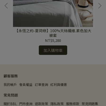
【
加大
【永恆之約-夏荷綠】100%天絲纖維.素色加大
被套
NT$5,280
加入購物車
顧客服務
我的帳戶
會員權益
訂單查詢
紅利與優惠
常見問題
關於BBL
門市查詢
退款政策
隱私政策
服務條款
常見問題集