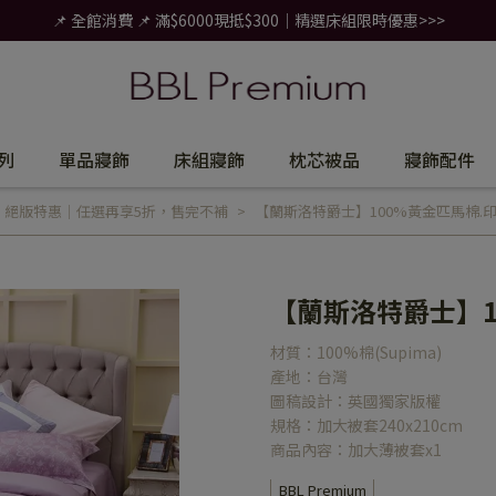
📌 全館消費 📌 滿$6000現抵$300｜精選床組限時優惠>>>
列
單品寢飾
床組寢飾
枕芯被品
寢飾配件
,
絕版特惠｜任選再享5折，售完不補
【蘭斯洛特爵士】100%黃金匹馬棉.
【蘭斯洛特爵士】1
材質：100%棉(Supima)
產地：台灣
圖稿設計：英國獨家版權
規格：加大被套240x210cm
商品內容：加大薄被套x1
BBL Premium